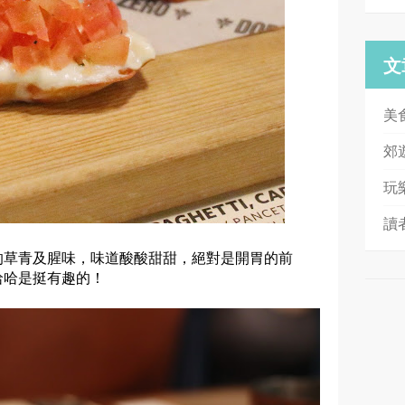
文
美
郊
玩
讀
的草青及腥味，味道酸酸甜甜，絕對是開胃的前
哈哈是挺有趣的！