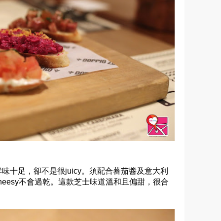
s。
味十足，卻不是很juicy。須配合蕃茄醬及意大利
來會較cheesy不會過乾。這款芝士味道溫和且偏甜，很合