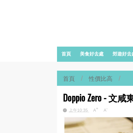
首頁
美食好去處
郊遊好去
首頁
/
性價比高
/
Doppio Zero 
+
-
上午10:35
A
A