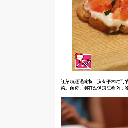
紅菜頭經過醃製，沒有平常吃到
菜。而豬手則有點像鎮江肴肉，