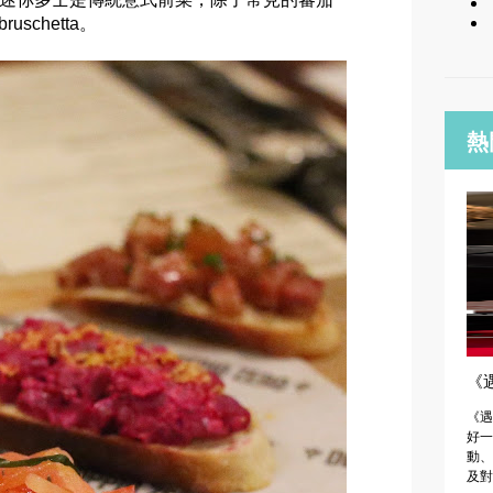
uschetta。
熱
《遇
《遇
好一
動、
及對