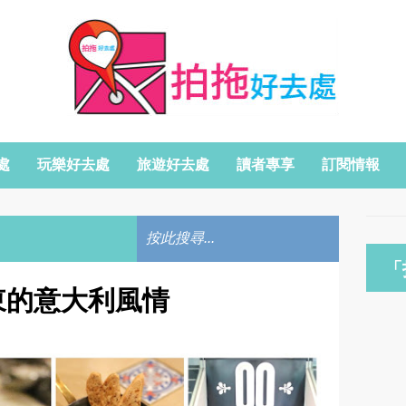
處
玩樂好去處
旅遊好去處
讀者專享
訂閱情報
「
- 文咸東的意大利風情