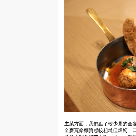
主菜方面，我們點了較少見的全麥條麵Wh
全麥寬條麵質感較粗糙但煙韌，