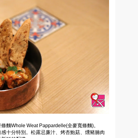
ole Weat Pappardelle(全麥寬條麵)。
口感十分特別。松露忌廉汁、烤杏鮑菇、燻豬腩肉