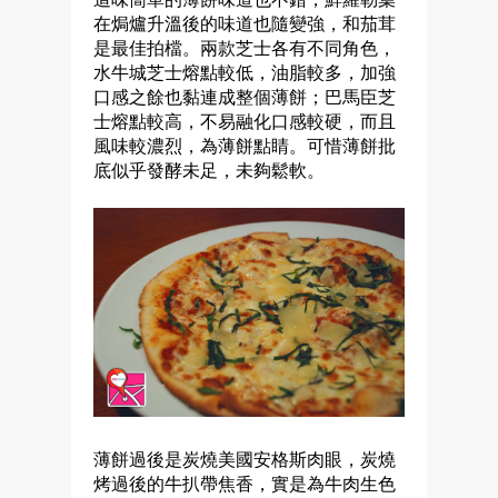
在焗爐升溫後的味道也隨變強，和茄茸
是最佳拍檔。兩款芝士各有不同角色，
水牛城芝士熔點較低，油脂較多，加強
口感之餘也黏連成整個薄餅；巴馬臣芝
士熔點較高，不易融化口感較硬，而且
風味較濃烈，為薄餅點睛。可惜薄餅批
底似乎發酵未足，未夠鬆軟。
薄餅過後是炭燒美國安格斯肉眼，炭燒
烤過後的牛扒帶焦香，實是為牛肉生色