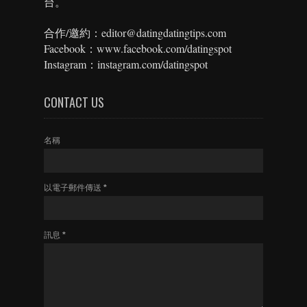
台。
合作/邀約：editor@datingdatingtips.com
Facebook：www.facebook.com/datingspot
Instagram：instagram.com/datingspot
CONTACT US
名稱
以電子郵件傳送
*
訊息
*