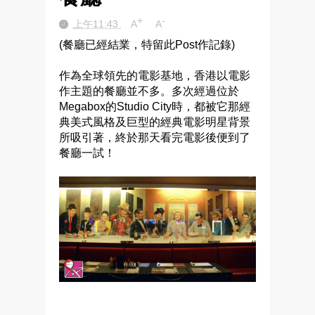
+
-
上午11:43
A
A
(餐廳已經結業，特留此Post作記錄)
作為全球領先的電影基地，香港以電影
作主題的餐廳並不多。
多次
經過位於
Megabox的Studio City時，都被它那經
典美式風格及巨型的經典電影明星背景
所吸引著，終於那天看完電影後便到了
餐廳一試！