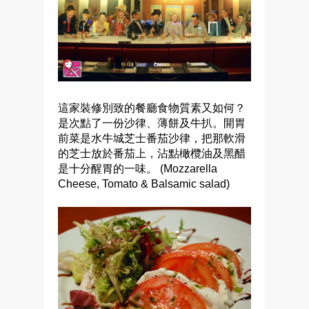
這家裝修別致的餐廳食物質素又如何？
是次點了一份沙律、薄餅及牛扒。開胃
前菜是水牛城芝士番茄沙律，把那軟滑
的芝士放於番茄上，沾點橄欖油及黑醋
是十分醒胃的一味。 (
Mozzarella
Cheese, Tomato & Balsamic salad)