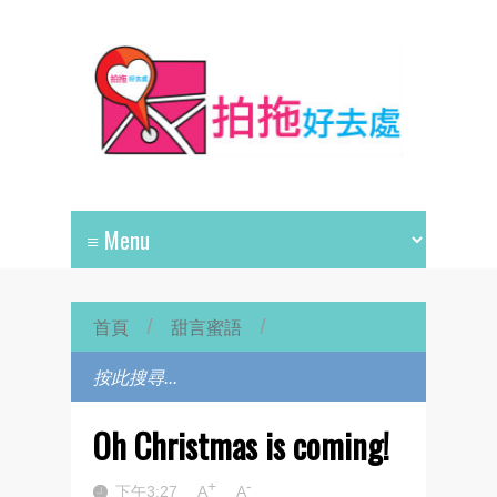
首頁
/
甜言蜜語
/
Oh Christmas is coming!
+
-
下午3:27
A
A