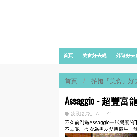
首頁
美食好去處
郊遊好去
首頁
/
拍拖「美食」好
Assaggio -
+
-
凌晨12:22
A
A
不久前到過Assaggio一試餐
不忘呢！今次為男友父親慶生，