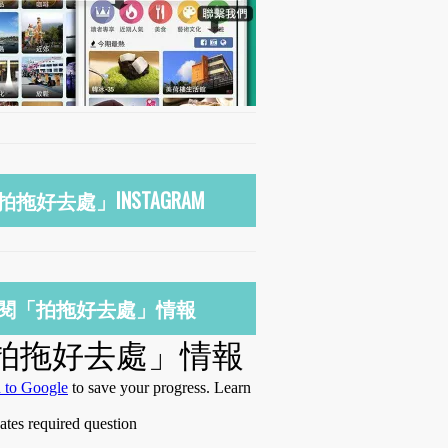
拍拖好去處」INSTAGRAM
閱「拍拖好去處」情報