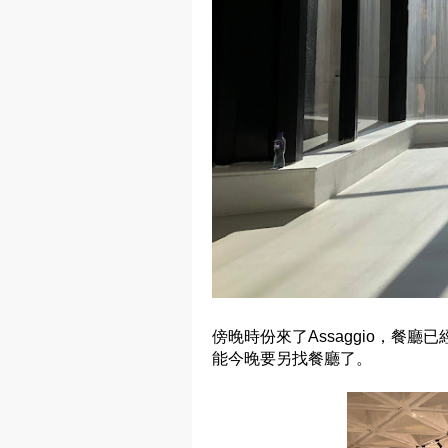
傍晚時份來了Assaggio，餐
能今晚要另找餐廳了。