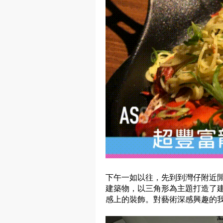
下午一如以往，先到到灣仔附近
建築物，以三角形為主題打造了
感上的裝飾。對藝術深感興趣的