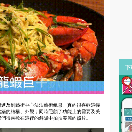
下
閒逛及到藝術中心沾沾藝術氣息。真的很喜歡這幢
建築的結構、外觀；同時照顧了功能上的需要及美
我們很喜歡在這裡的斜陽中拍拍美麗的照片。