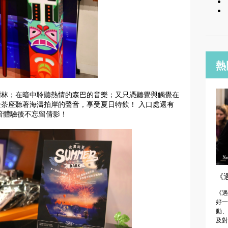
熱
樹林；
在暗中聆聽熱情的森巴的音樂；
又只憑聽覺與觸覺在
茶座聽著海濤拍岸的聲音，享受夏日特飲！ 入口處還有
暗體驗後不忘留倩影！
《遇
《遇
好一
動、
及對