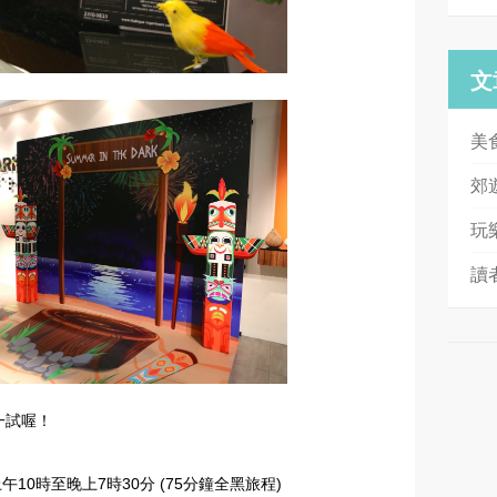
文
美
郊
玩
讀
來一試喔！
10時至晚上7時30分 (75分鐘全黑旅程)