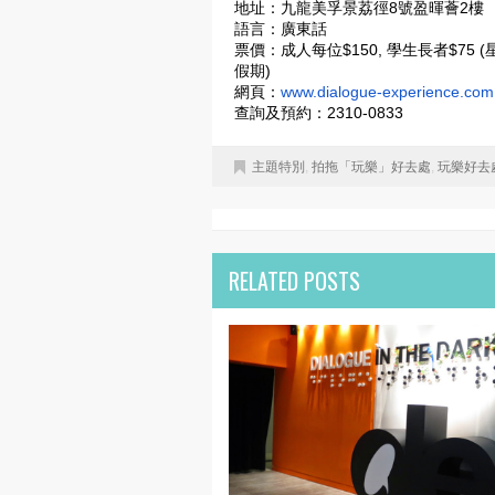
地址：九龍美孚景荔徑8號盈暉薈2樓
語言：廣東話
票價：成人每位$150, 學生長者$75 (
假期)
網頁：
www.dialogue-experience.
com
查詢及預約：2310-0833
主題特別
,
拍拖「玩樂」好去處
,
玩樂好去
RELATED POSTS