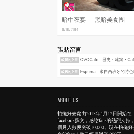
暗中夜宴 － 黑暗美食團
8/10/2014
張貼留言
OVOCafe - 歷史・建築・Caf
較新的文章
Espuma - 來自西班牙的特
較舊的文章
ABOUT US
拍拖好去處由2013年4月12日開始在
facebook撰文，感謝fans的熱烈支持
個月人數便突破10,000。現在拍拖
台的fans人數已經超過70,000了。