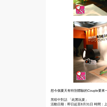
想今個夏天有特別體驗的Couple要
黑暗中對話
「此
黑
玩
夏」
活動日期：即日起至8月31日 時間：上午