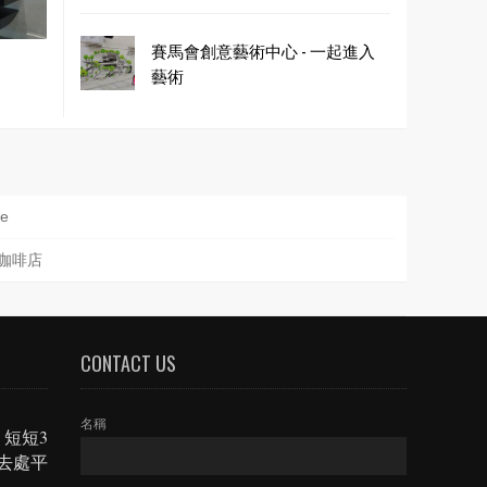
賽馬會創意藝術中心 - 一起進入
藝術
e
色咖啡店
CONTACT US
名稱
，短短3
好去處平