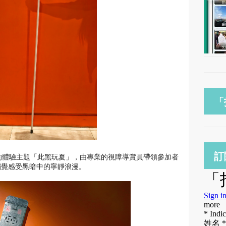
「
訂
的體驗主題「此
黑
玩夏」，
由專業的視障導賞員帶領參加者
觸覺感受黑暗中的寧靜浪漫。