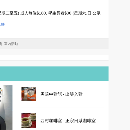
星期二至五) 成人每位$180, 學生長者$90 (星期六,日,公眾
.hk
處
,
室內活動
黑暗中對話 - 出雙入對
西村咖啡室 - 正宗日系咖啡室