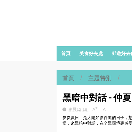
首頁
美食好去處
郊遊好去
首頁
/
主題特別
/
黑暗中對話 - 仲
+
-
凌晨12:18
A
A
炎炎夏日，是太陽如影伴隨的日子，
樣，來黑暗中對話，
在全黑環境裏感