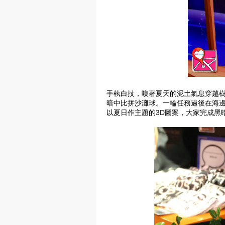
手執白扙，嗅著夏天的泥土氣息穿越
暗中比拼沙灘球。
一輪任務過後在海邊
以夏日作主題的3D圖案，
大家完成黑