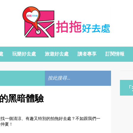
處
玩樂好去處
旅遊好去處
讀者專享
訂閱情報
「
夏的黑暗體驗
想找一個清涼、
有趣又特別的拍拖好去處？不如跟我們一
受仲夏！