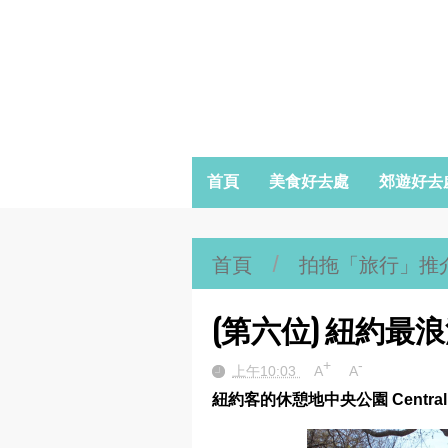
首頁
美食好去處
郊遊好去
首頁
/
拍拖「旅行」推
(第六位) 紐約最
+
-
上午10:03
A
A
紐約客的休憩地中央公園 Central 