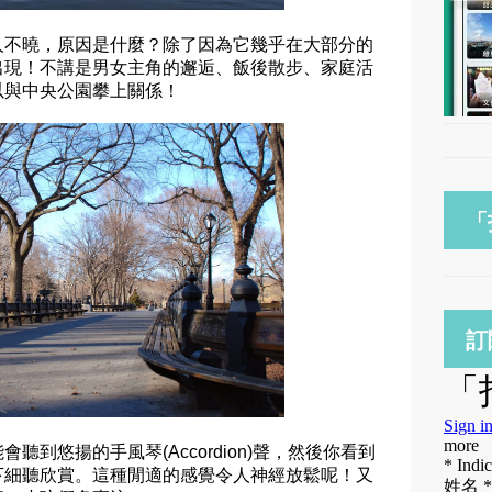
人不曉，原因是什麼？除了因為它幾乎在大部分的
出現！不講是男女主角的邂逅、飯後散步、家庭活
以與中央公園攀上關係！
「
訂
到悠揚的手風琴(Accordion)聲，然後你看到
下細聽欣賞。這種閒適的感覺令人神經放鬆呢！又