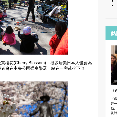
熱
(Cherry Blossom)，很多居美日本人也會為
演者會在中央公園彈奏樂器，站在一旁或坐下欣
《遇
《遇
好一
動、
及對