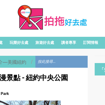
處
玩樂好去處
旅遊好去處
讀者專享
訂閱情報
介—美國紐約
/
「
浪漫景點 - 紐約中央公園
Park