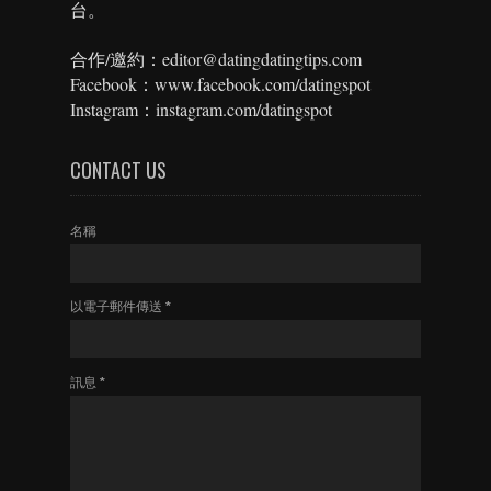
台。
合作/邀約：editor@datingdatingtips.com
Facebook：www.facebook.com/datingspot
Instagram：instagram.com/datingspot
CONTACT US
名稱
以電子郵件傳送
*
訊息
*