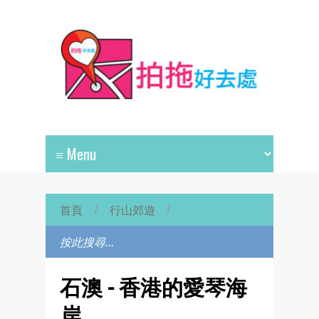
首頁
/
行山郊遊
/
石澳 - 香港的愛琴海
岸