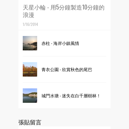
天星小輪 - 用5分鐘製造10分鐘的
浪漫
1/16/2014
赤柱 - 海岸小鎮風情
青衣公園 - 欣賞秋色的尾巴
城門水塘 - 迷失在白千層樹林！
張貼留言