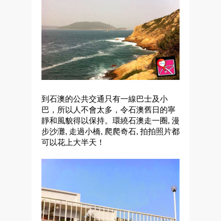
到石澳的公共交通只有一線巴士及小
巴，所以人不會太多，令石澳舊日的寧
靜和風貌得以保持。環繞石澳走一圈
,
漫
步沙灘
,
走過小橋
,
爬爬奇石
,
拍拍照片都
可以花上大半天！