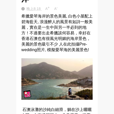
+
-
晚上8:18
A
A
希臘愛琴海岸的景色美麗
,
白色小屋配上
碧海藍天
,
浪漫醉人的風景有如詩一般美
麗，實在是一生中與另一半必到的地
方！不過要出走希臘談何容易，幸好在
香港石澳也有很風光明媚的海岸景色，
美麗的景色吸引不少 人在此拍攝
Pre-
wedding
照片
,
模擬愛琴海的美麗景色
!
石澳泳灘的沙純白細滑，躺在沙上曬曬