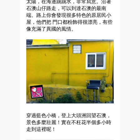
太陽，在海邊踢踢水，非常寫意。沿著
石澳山仔路走，可以到達石澳的最南
端。路上你會發現很多特色的原居民小
屋，他們把 門口都粉飾得很漂亮，有些
像充滿了異國的風情。
穿過藍色小橋，登上大頭洲回望石澳，
景色多麼壯麗！實在不枉花半個多小時
走到這裡呢！