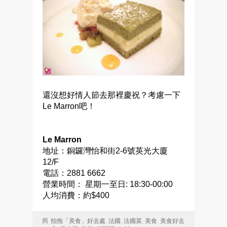
還沒想好情人節去那裡慶祝？考慮一下
Le Marron吧！
Le Marron
地址：銅鑼灣怡和街2-6號英光大廈
12/F
電話：2881 6662
營業時間： 星期一至日: 18:30-00:00
人均消費：約$400
拍拖「美食」好去處
,
法國
,
法國菜
,
美食
,
美食好去