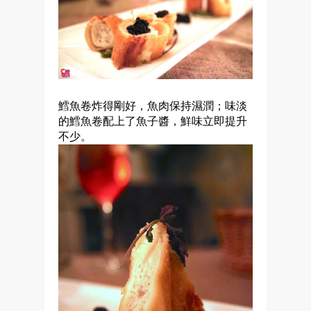
鱈魚卷炸得剛好，魚肉保持濕潤；味淡
的鱈魚卷配上了魚子醬，鮮味立即提升
不少。