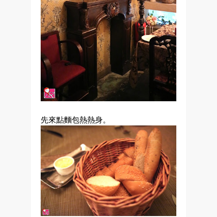
先來點麵包熱熱身。