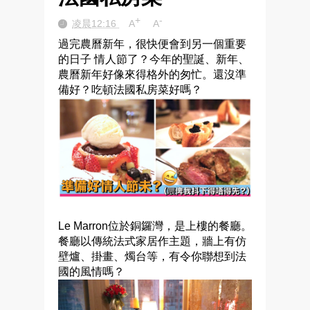
+
-
凌晨12:16
A
A
過完農曆新年，很快便會到另一個重要
的日子 情人節了？今年的聖誕、新年、
農曆新年好像來得格外的匆忙。還沒準
備好？吃頓法國私房菜好嗎？
Le Marron位於銅鑼灣，是上樓的餐廳。
餐廳以
傳統
法式家居作主題，牆上有仿
壁爐、掛畫、燭台等，有令你聯想到法
國的風情嗎？