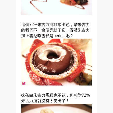
這個72%朱古力撻非常出色，嗜朱古力
的我們不一會便完結了它。香濃朱古力
加上雲尼嗱雪糕是perfect吧？
抹茶白朱古力蛋糕也不錯，但相對72%
朱古力撻就沒有太突出了！