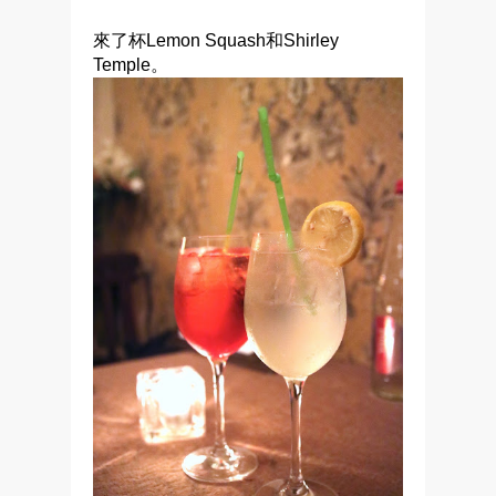
來了杯Lemon Squash和Shirley
Temple。