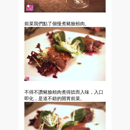
前菜我們點了個慢煮豬臉頰肉。
不得不讚
豬臉頰肉煮得腍而入味，入口
即化，是道不錯的開胃前菜。