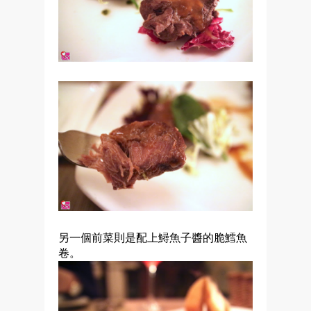
另一個前菜則是配上鱘魚子醬的脆鱈魚
卷。