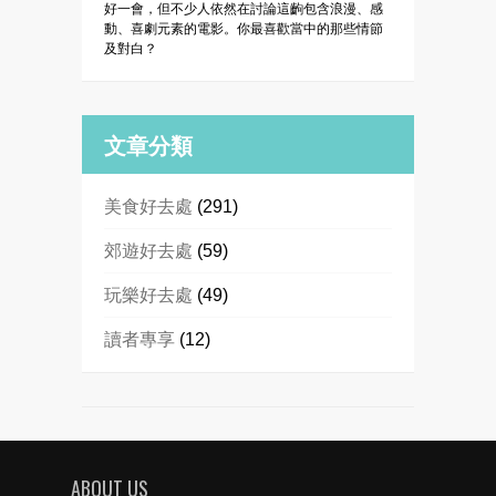
好一會，但不少人依然在討論這齣包含浪漫、感
動、喜劇元素的電影。你最喜歡當中的那些情節
及對白？
文章分類
美食好去處
(291)
郊遊好去處
(59)
玩樂好去處
(49)
讀者專享
(12)
ABOUT US