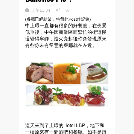
+
-
上午11:34
A
A
(餐廳已經結業，特留此Post作記錄)
中上環一直都有很多的好餐廳，在夜景
低垂後，中午因商業區而繁忙的街道慢
慢變得寧靜，燈火亮起後你會發現原來
有些你未有留意的餐廳就在左近。
這天來到了上環的Hotel LBP，地下和
一樓原來有一間酒吧和餐廳。如不是燈