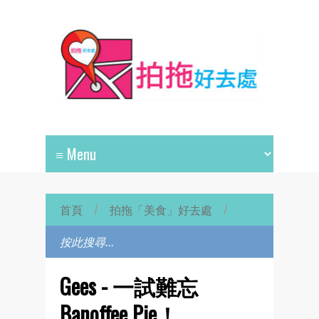
首頁
/
拍拖「美食」好去處
/
Gees - 一試難忘
Banoffee Pie！