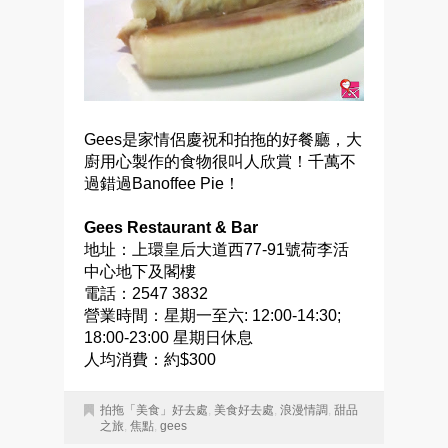
Gees是家情侶慶祝和拍拖的好餐廳，大
廚用心製作的食物很叫人欣賞！千萬不
過錯過Banoffee Pie！
Gees Restaurant & Bar
地址：上環皇后大道西77-91號荷李活
中心地下及閣樓
電話：2547 3832
營業時間：星期一至六: 12:00-14:30;
18:00-23:00 星期日休息
人均消費：約$300
拍拖「美食」好去處
,
美食好去處
,
浪漫情調
,
甜品
之旅
,
焦點
,
gees