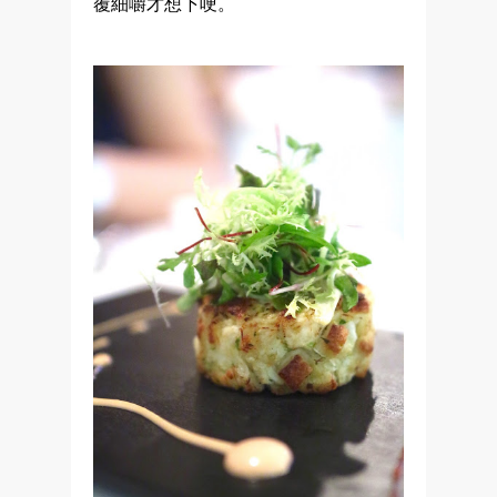
覆細嚼才想下哽。