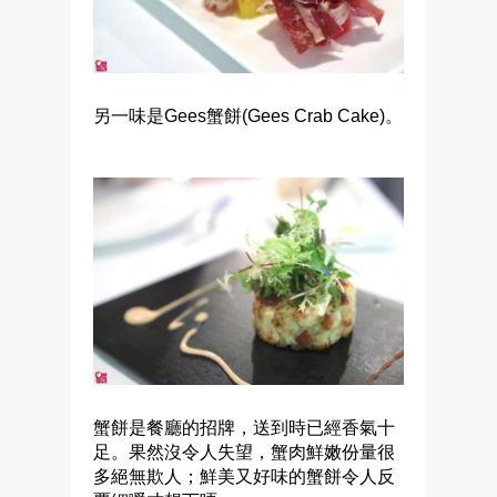
另一味是Gees蟹餅(Gees Crab Cake)。
蟹餅是餐廳的招牌，送到時已經香氣十
足。果然沒令人失望，蟹肉鮮嫩份量很
多絕無欺人；鮮美又好味的蟹餅令人反