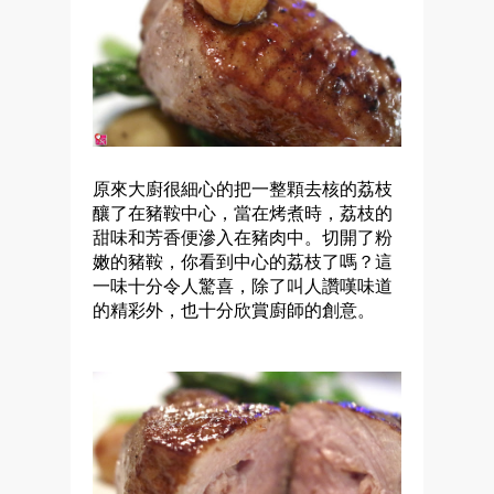
原來大廚很細心的把一整顆去核的荔枝
釀了在豬鞍中心，當在烤煮時，荔枝的
甜味和芳香便滲入在豬肉中。切開了粉
嫩的豬鞍，你看到中心的荔枝了嗎？
這
一味十分令人驚喜，除了叫人讚嘆味道
的精彩外，也十分欣賞廚師的創意。