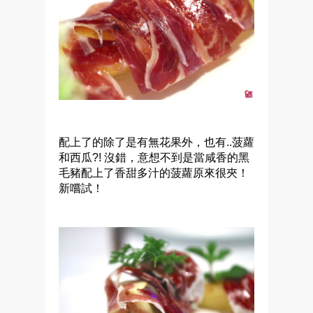
配上了的除了是有無花果外，也有..菠蘿
和西瓜?! 沒錯，意想不到是當咸香的黑
毛豬配上了香甜多汁的菠蘿原來很夾！
新嚐試！