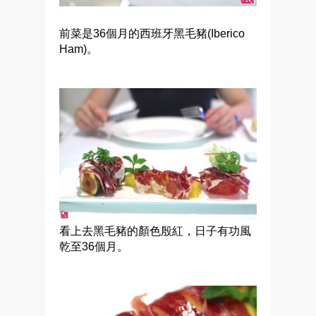
前菜是36個月的西班牙黑毛豬(Iberico
Ham)。
看上去黑毛豬的顏色殷紅，日子有功風
乾至36個月。